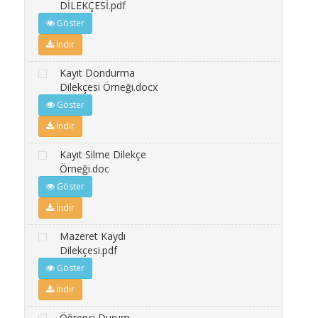
DİLEKÇESİ.pdf
Göster
İndir
Kayıt Dondurma
Dilekçesi Örneği.docx
Göster
İndir
Kayıt Silme Dilekçe
Örneği.doc
Göster
İndir
Mazeret Kaydı
Dilekçesi.pdf
Göster
İndir
Öğrenci Durum