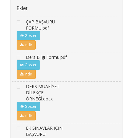
Ekler
ÇAP BAŞVURU
FORMU.pdf
Göster
İndir
Ders Bilgi Formu.pdf
Göster
İndir
DERS MUAFİYET
DİLEKÇE
ÖRNEĞİ.docx
Göster
İndir
EK SINAVLAR İÇİN
BAŞVURU