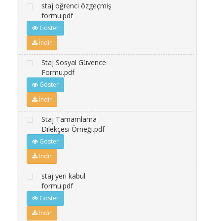
staj öğrenci özgeçmiş
formu.pdf
Göster
İndir
Staj Sosyal Güvence
Formu.pdf
Göster
İndir
Staj Tamamlama
Dilekçesi Örneği.pdf
Göster
İndir
staj yeri kabul
formu.pdf
Göster
İndir