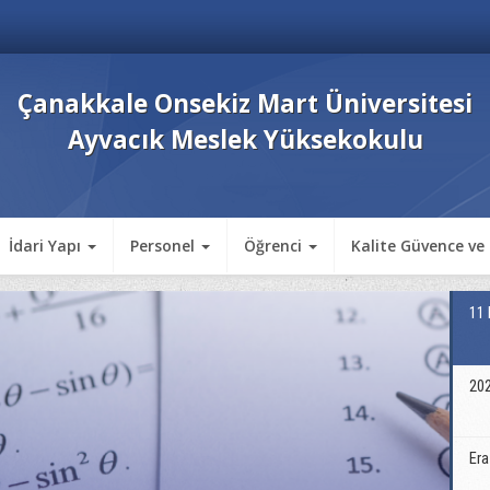
Çanakkale Onsekiz Mart Üniversitesi
Ayvacık Meslek Yüksekokulu
İdari Yapı
Personel
Öğrenci
Kalite Güvence ve
11
202
Era