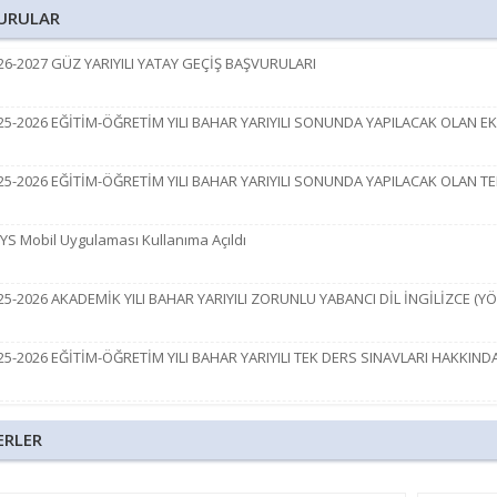
Bel
URULAR
Sek
6-2027 GÜZ YARIYILI YATAY GEÇİŞ BAŞVURULARI
25-2026 EĞİTİM-ÖĞRETİM YILI BAHAR YARIYILI SONUNDA YAPILACAK OLAN 
Ayv
25-2026 EĞİTİM-ÖĞRETİM YILI BAHAR YARIYILI SONUNDA YAPILACAK OLAN 
S Mobil Uygulaması Kullanıma Açıldı
5-2026 AKADEMİK YILI BAHAR YARIYILI ZORUNLU YABANCI DİL İNGİLİZCE (YÖ
5-2026 EĞİTİM-ÖĞRETİM YILI BAHAR YARIYILI TEK DERS SINAVLARI HAKKIND
5-2026 EĞİTİM-ÖĞRETİM YILI BAHAR YARIYILI EK SINAV DUYURUSU
ERLER
av Kuralları