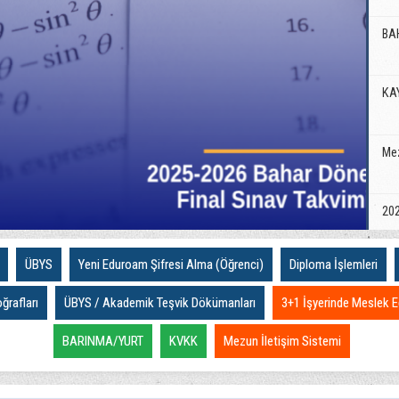
BA
KA
Mez
202
ÜBYS
Yeni Eduroam Şifresi Alma (Öğrenci)
Diploma İşlemleri
202
rafları
ÜBYS / Akademik Teşvik Dökümanları
3+1 İşyerinde Meslek E
Bah
BARINMA/YURT
KVKK
Mezun İletişim Sistemi
Kal