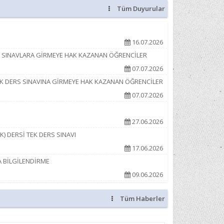
ge Takdimi Yapıldı
Tüm Duyurular
tör Buluşmaları
16.07.2026
EK SINAVLARA GİRMEYE HAK KAZANAN ÖĞRENCİLER
acık İçin Alternatifler Turizm Çalıştayı
07.07.2026
TEK DERS SINAVINA GİRMEYE HAK KAZANAN ÖĞRENCİLER
07.07.2026
27.06.2026
K) DERSİ TEK DERS SINAVI
17.06.2026
A BİLGİLENDİRME
09.06.2026
Tüm Haberler
09.06.2026