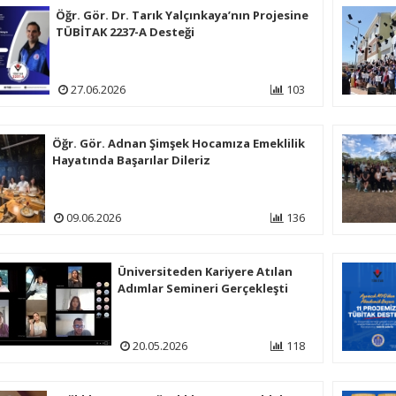
Öğr. Gör. Dr. Tarık Yalçınkaya’nın Projesine
TÜBİTAK 2237-A Desteği
27.06.2026
103
Öğr. Gör. Adnan Şimşek Hocamıza Emeklilik
Hayatında Başarılar Dileriz
09.06.2026
136
Üniversiteden Kariyere Atılan
Adımlar Semineri Gerçekleşti
20.05.2026
118