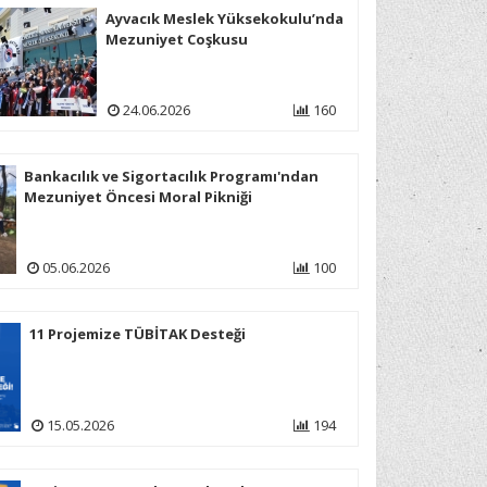
29.05.2017
Ayvacık Meslek Yüksekokulu’nda
Mezuniyet Coşkusu
24.06.2026
160
Bankacılık ve Sigortacılık Programı'ndan
Mezuniyet Öncesi Moral Pikniği
05.06.2026
100
11 Projemize TÜBİTAK Desteği
15.05.2026
194