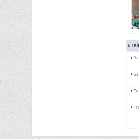
ETKİ
Bağ
Sağ
Tur
Tro