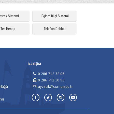
estek Sistemi
Eğitim Bilgi Sistemi
Tek Hesap
Telefon Rehberi
İLETİŞİM
0 286 712 32 05
0 286 712 30 93
örlüğü
ayvacik@comu.edu.tr
amı