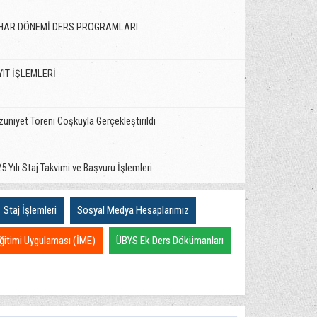
HAR DÖNEMİ DERS PROGRAMLARI
YIT İŞLEMLERİ
uniyet Töreni Coşkuyla Gerçekleştirildi
5 Yılı Staj Takvimi ve Başvuru İşlemleri
Staj İşlemleri
Sosyal Medya Hesaplarımız
4-2025 Bahar Yarıyılı Ders Programları
ğitimi Uygulaması (İME)
ÜBYS Ek Ders Dökümanları
ar Yarıyılı Kayıt Yenileme İşlemleri
ite Güvence ve İyileştirme Ziyareti ile Akademik Yükseltme