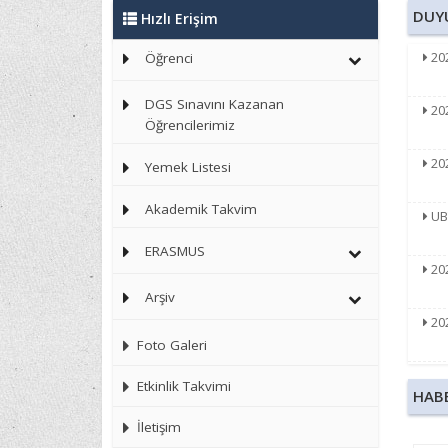
DUY
Hızlı Erişim
202
Öğrenci
DGS Sınavını Kazanan
20
Öğrencilerimiz
20
Yemek Listesi
Akademik Takvim
UBY
ERASMUS
202
Arşiv
202
Foto Galeri
202
Etkinlik Takvimi
HAB
İletişim
Sın