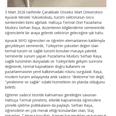
3 Mart 2026 tarihinde Çanakkale Onsekiz Mart Üniversitesi
Ayvacık Meslek Yüksekokulu, turizm sektörünün öncü
isimlerinden birini ağırladı. Hattuşa Termal Otel Pazarlama
Müdürü Serhan Raşa, düzenlenen bilgilendirme seminerinde
öğrencilerle bir araya gelerek sektörün geleceğine ışık tuttu.
​Ayvacık MYO öğrencileri ve öğretim elemanlarının katılımıyla
gerçekleşen seminerde, Türkiye’nin yükselen değeri olan
termal turizm ve sağlık turizmi konuları masaya yatırıldı. ​
Seminerde sunum yapan Pazarlama Müdürü Serhan Raşa,
sağlık turizminin dünyadaki ve Türkiye’deki gelişim sürecine
değinerek, termal kaynakların doğru kullanımı ve
pazarlanmasının yerel kalkınmadaki rolünü vurguladı. Raşa,
modern turizm anlayışında artık sadece "dinlenme"nin değil,
"yenilenme ve sağlık" odaklı hizmetlerin ön planda olduğunu
belirtti.
​Eğitimin sadece teoride kalmaması gerektiğini savunan
Hattuşa Termal yönetimi, etkinlik kapsamında öğrencilere
yönelik işletme politikalarını da paylaştı. Serhan Raşa,
öğrencilerin en çok merak ettiği konulardan olan; ​Staj
imkanları, ​Çalışma koşulları, ​Kariyer basamakları ve kurumsal