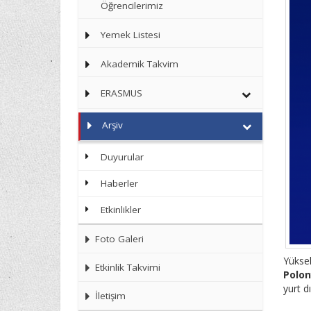
Öğrencilerimiz
Yemek Listesi
Akademik Takvim
ERASMUS
Arşiv
Duyurular
Haberler
Etkinlikler
Foto Galeri
Yüksek
Etkinlik Takvimi
Polo
yurt d
İletişim