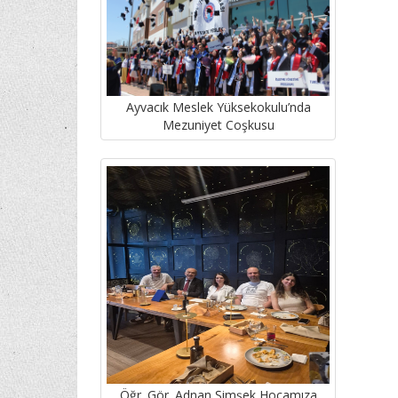
Ayvacık Meslek Yüksekokulu’nda
Mezuniyet Coşkusu
Öğr. Gör. Adnan Şimşek Hocamıza