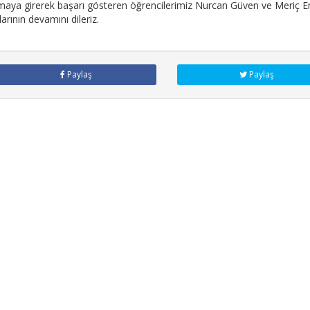
maya girerek başarı gösteren öğrencilerimiz Nurcan Güven ve Meriç Em
larının devamını dileriz.
Paylaş
Paylaş