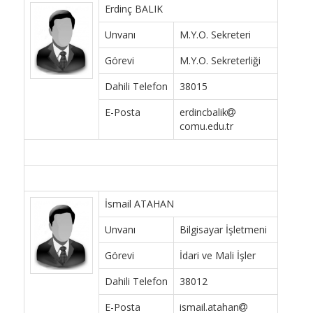
Erdinç BALIK
Unvanı
M.Y.O. Sekreteri
Görevi
M.Y.O. Sekreterliği
Dahili Telefon
38015
E-Posta
erdincbalik
comu.edu.tr
İsmail ATAHAN
Unvanı
Bilgisayar İşletmeni
Görevi
İdari ve Mali İşler
Dahili Telefon
38012
E-Posta
ismail.atahan