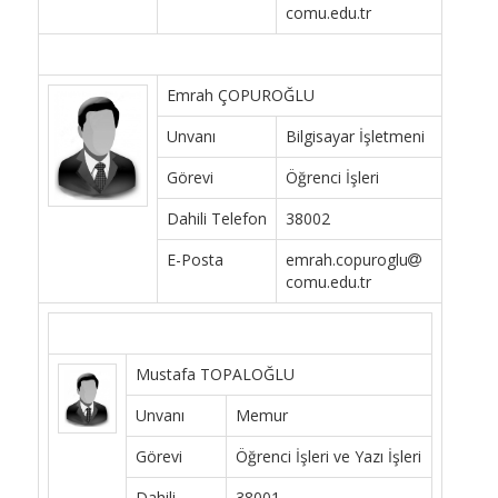
comu.edu.tr
Emrah ÇOPUROĞLU
Unvanı
Bilgisayar İşletmeni
Görevi
Öğrenci İşleri
Dahili Telefon
38002
E-Posta
emrah.copuroglu
comu.edu.tr
Mustafa TOPALOĞLU
Unvanı
Memur
Görevi
Öğrenci İşleri ve Yazı İşleri
Dahili
38001