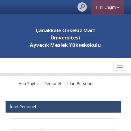
Hızlı Erişim
Çanakkale Onsekiz Mart
Üniversitesi
Ayvacık Meslek Yüksekokulu
Toggl
navig
Ana Sayfa
>
Personel
>
İdari Personel
İdari Personel