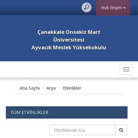
Hızlı Erişim
Çanakkale Onsekiz Mart
Üniversitesi
Ayvacık Meslek Yüksekokulu
Toggl
navig
Ana Sayfa
>
Arşiv
>
Etkinlikler
TÜM ETKİNLİKLER